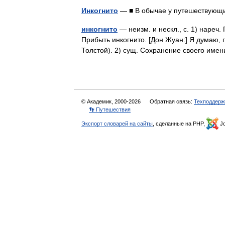
Инкогнито
— ■ В обычае у путешествую
инкогнито
— неизм. и нескл., с. 1) наре
Прибыть инкогнито. [Дон Жуан:] Я думаю, п
Толстой). 2) сущ. Сохранение своего име
© Академик, 2000-2026
Обратная связь:
Техподдерж
👣 Путешествия
Экспорт словарей на сайты
, сделанные на PHP,
Jo