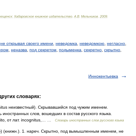
вещенск:
Хабаровское
книжное
издательство
.
А
.
В
.
Мельников
.
2009
.
,
не открывая своего имени
,
неведомка
,
неведомкою
,
негласно
,
ером
,
неназва
,
под секретом
,
подыменка
,
секретно
,
скрытно
,
Иннокентьевка
других словарях:
cognitus неизвестный). Скрывавшийся под чужим именем.
иностранных слов, вошедших в состав русского языка.
to, от лат. incognitus,… …
Словарь иностранных слов русского языка
о) (книжн.). 1. нареч. Скрытно, под вымышленным именем, не