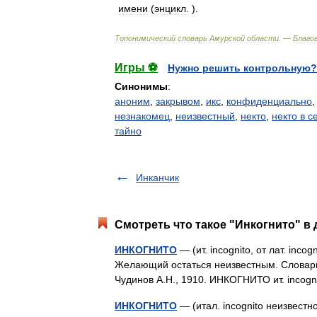
имени
(
энцикл
. ).
Топонимический
словарь
Амурской
области
. —
Благо
Игры ⚽
Нужно решить контрольную?
Синонимы
:
аноним
,
закрывом
,
икс
,
конфиденциально
незнакомец
,
неизвестный
,
некто
,
некто в с
тайно
Инканчик
Смотреть что такое "Инкогнито" в 
ИНКОГНИТО
— (ит. incognito, от лат. in
Желающий остаться неизвестным. Словарь 
Чудинов А.Н., 1910. ИНКОГНИТО ит. incogni
ИНКОГНИТО
— (итал. incognito неизвестн