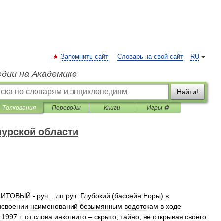
Запомнить сайт
Словарь на свой сайт
RU
едии на Академике
Найти!
Толкования
Переводы
Книги
Игры ⚽
урской области
НИТОВЫЙ
-
руч
. ,
лп
руч
.
Глубокий
(
бассейн
Норы
)
в
исвоении
наименований
безымянным
водотокам
в
ходе
1997
г
.
от
слова
инкогнито
–
скрыто
,
тайно
,
не
открывая
своего