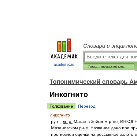
Словари и энциклоп
academic.ru
Топонимический словарь Амурской области
Топонимический словарь Ам
Инкогнито
Толкование
Перевод
Инкогнито
руч
. ,
лп
р
.
Маган
в
Зейском
р
-
не
,
ИНКОГ
Мазановском
р
-
не
.
Название
дано
при
пр
прогнозной
оценки
на
россыпное
золото
в