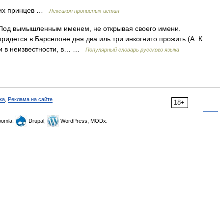
щих принцев …
Лексикон прописных истин
ч. Под вымышленным именем, не открывая своего имени.
ридется в Барселоне дня два иль три инкогнито прожить (А. К.
ни в неизвестности, в… …
Популярный словарь русского языка
ка
,
Реклама на сайте
18+
omla,
Drupal,
WordPress, MODx.