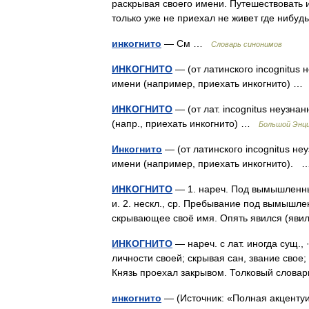
раскрывая своего имени. Путешествовать и
только уже не приехал не живет где нибу
инкогнито
— См …
Словарь синонимов
ИНКОГНИТО
— (от латинского incognitus 
имени (например, приехать инкогнито) 
ИНКОГНИТО
— (от лат. incognitus неузна
(напр., приехать инкогнито) …
Большой Энци
Инкогнито
— (от латинского incognitus не
имени (например, приехать инкогнито).
ИНКОГНИТО
— 1. нареч. Под вымышленны
и. 2. нескл., ср. Пребывание под вымышлен
скрывающее своё имя. Опять явился (яви
ИНКОГНИТО
— нареч. с лат. иногда сущ.,
личности своей; скрывая сан, звание свое
Князь проехал закрывом. Толковый словар
инкогнито
— (Источник: «Полная акценту