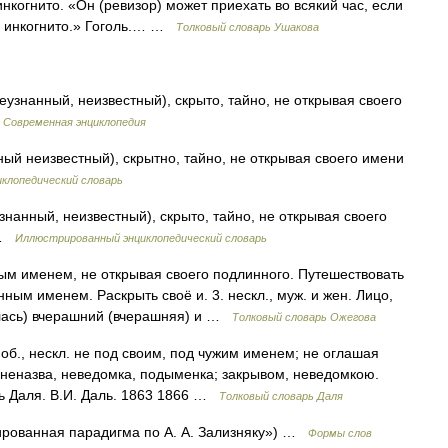
нкогнито. «Он (ревизор) может приехать во всякий час, если
дь инкогнито.» Гоголь.… …
Толковый словарь Ушакова
неузнанный, неизвестный), скрыто, тайно, не открывая своего
…
Современная энциклопедия
нный неизвестный), скрытно, тайно, не открывая своего имени
клопедический словарь
узнанный, неизвестный), скрыто, тайно, не открывая своего
 …
Иллюстрированный энциклопедический словарь
м именем, не открывая своего подлинного. Путешествовать
ным именем. Раскрыть своё и. 3. нескл., муж. и жен. Лицо,
лась) вчерашний (вчерашняя) и …
Толковый словарь Ожегова
 ·об., нескл. не под своим, под чужим именем; не оглашая
; неназва, неведомка, подыменка; закрывом, неведомкою.
ь Даля. В.И. Даль. 1863 1866 …
Толковый словарь Даля
ированная парадигма по А. А. Зализняку») …
Формы слов